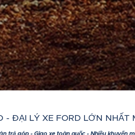
D - ĐẠI LÝ XE FORD LỚN NHẤT
án trả góp - Giao xe toàn quốc - Nhiều khuyến m